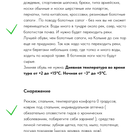
дождевик, спортивная шапочка, брюки, типа армейских,
носки обычные и носки шерстяные или полартэк,
перчатки, типа китайских, кроссовки, резиновые болотные
сапоги . По поводу болотных сапог - без них вы не сможет
перемещаться. Воды много в тундре около рек, озер, часто
болотистая почва. И нужно будет переходить реки.
Лучшей обуви, чем болотные сапоги, на Колыме до сих пор
еще не придумано. Так как надо часто переходить реки,
идти берегами небольших озер, где топко и много воды,
ходить по мокрой траве. В ботинках ноги часто будут
сырые.
Зимняя обувь не нужна.
Дневная температура во время
тура от +2 до +15°С. Ночная от −3° до +5°С.
Снаряжение
Рюкзак; спальник, температура комфорта 0 градусов;
коврик под спальник; индивидуальная аптечка (
обязательно оповестите гидов о хронических
заболеваниях, поберегите себя заранее! ); средства
личной гигиены: зубная щетка, паста, мыло; полотенце;
посуда походная (миска, кружка, ложка, нож).