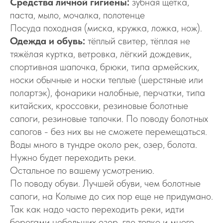
Средства личной гигиены:
зубная щетка,
паста, мыло, мочалка, полотенце
Посуда походная (миска, кружка, ложка, нож).
Одежда и обувь:
тёплый свитер, тёплая не
тяжёлая куртка, ветровка, лёгкий дождевик,
спортивная шапочка, брюки, типа армейских,
носки обычные и носки теплые (шерстяные или
полартэк), фонарики налобные, перчатки, типа
китайских, кроссовки, резиновые болотные
сапоги, резиновые тапочки. По поводу болотных
сапогов - без них вы не сможете перемещаться.
Воды много в тундре около рек, озер, болота.
Нужно будет переходить реки.
Остальное по вашему усмотрению.
По поводу обуви. Лучшей обуви, чем болотные
сапоги, на Колыме до сих пор еще не придумано.
Так как надо часто переходить реки, идти
берегами небольших озер, где топко и много